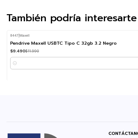
También podría interesarte
8447
|
Maxell
-21%
OFF
Pendrive Maxell USBTC Tipo C 32gb 3.2 Negro
$9.490
$11.990
Cantidad
CONTÁCTAN