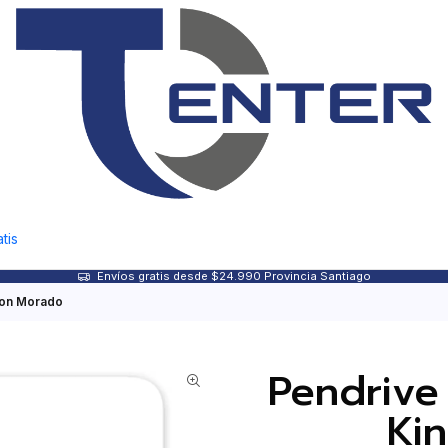
tis
Envíos gratis desde $24.990 Provincia Santiago
ton Morado
Pendrive
Ki