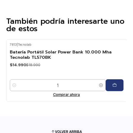
También podría interesarte uno
de estos
7813
|
Tecnolab
-21%
OFF
Batería Portátil Solar Power Bank 10.000 Mha
Tecnolab TL570BK
$14.990
$18.990
Cantidad
Comprar ahora
VOLVER ARRIBA