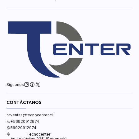
Síguenos
CONTÁCTANOS
ventas@tecnocenter.cl
+56920912974
56920912974
Tecnocenter
Av. Los Valles 225, (Bodepark)