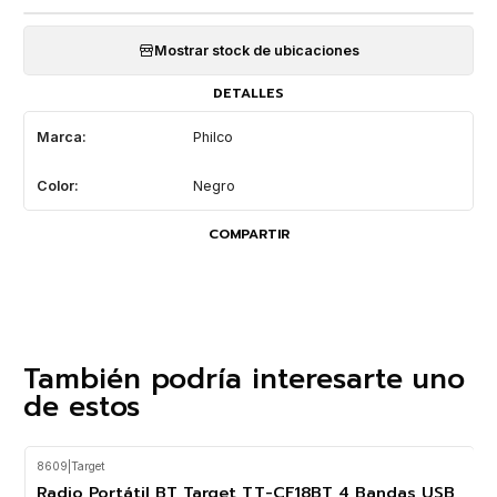
Mostrar stock de ubicaciones
DETALLES
Marca:
Philco
Color:
Negro
COMPARTIR
También podría interesarte uno
de estos
8609
|
Target
-20%
OFF
Radio Portátil BT Target TT-CF18BT 4 Bandas USB