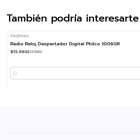
También podría interesarte
7143
|
Philco
-11%
OFF
Radio Reloj Despertador Digital Philco 1006GR
$15.990
$17.990
Cantidad