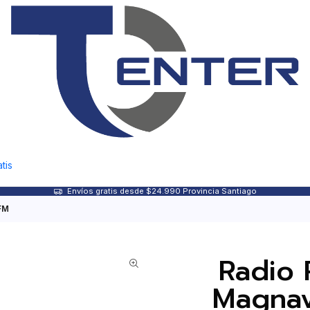
tis
Envíos gratis desde $24.990 Provincia Santiago
FM
Radio 
Magna