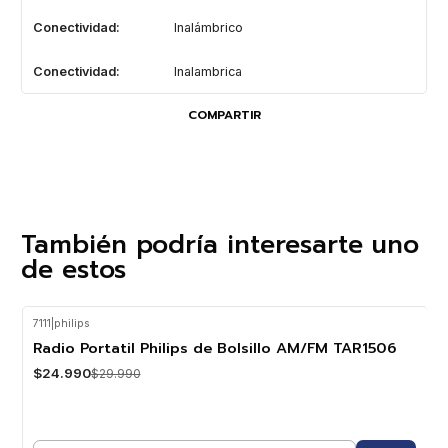
Conectividad:
Inalámbrico
Conectividad:
Inalambrica
COMPARTIR
También podría interesarte uno
de estos
7111
|
philips
-17%
OFF
Radio Portatil Philips de Bolsillo AM/FM TAR1506
$24.990
$29.990