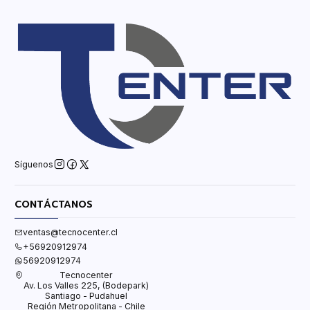
Síguenos
CONTÁCTANOS
ventas@tecnocenter.cl
+56920912974
56920912974
Tecnocenter
Av. Los Valles 225, (Bodepark)
Santiago - Pudahuel
Región Metropolitana - Chile