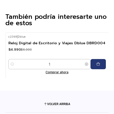
También podría interesarte uno
de estos
c2348
|
Dblue
-29%
OFF
Reloj Digital de Escritorio y Viajes Dblue DBRD004
$4.990
$6.990
Cantidad
Comprar ahora
VOLVER ARRIBA