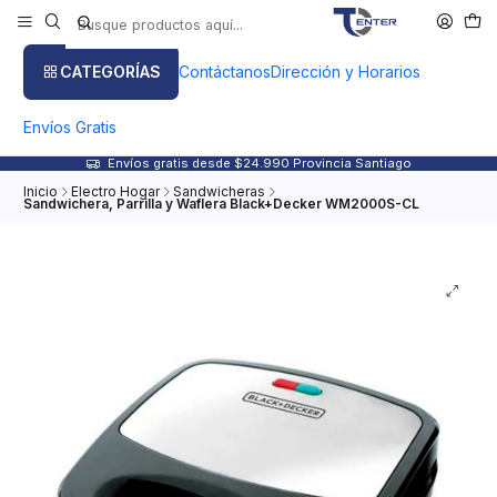
CATEGORÍAS
Contáctanos
Dirección y Horarios
Envíos Gratis
Envíos gratis desde $24.990 Provincia Santiago
Inicio
Electro Hogar
Sandwicheras
Sandwichera, Parrilla y Waflera Black+Decker WM2000S-CL