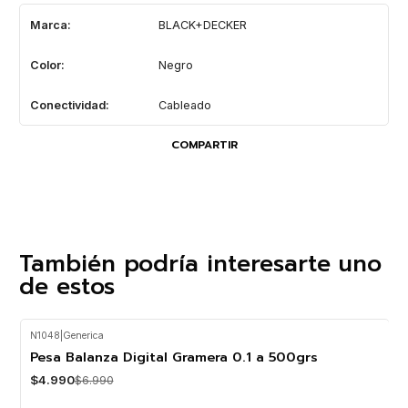
Marca:
BLACK+DECKER
Color:
Negro
Conectividad:
Cableado
COMPARTIR
También podría interesarte uno
de estos
N1048
|
Generica
-29%
OFF
Pesa Balanza Digital Gramera 0.1 a 500grs
$4.990
$6.990