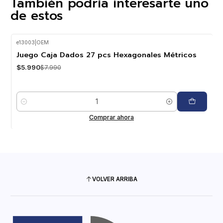
También podría interesarte uno
de estos
e13003
|
OEM
-25%
OFF
Juego Caja Dados 27 pcs Hexagonales Métricos
$5.990
$7.990
Cantidad
Comprar ahora
VOLVER ARRIBA