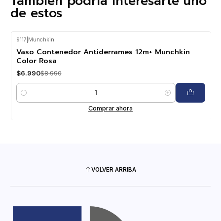
También podría interesarte uno
de estos
9117
|
Munchkin
-22%
OFF
Vaso Contenedor Antiderrames 12m+ Munchkin
Color Rosa
$6.990
$8.990
Cantidad
Comprar ahora
VOLVER ARRIBA