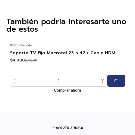
También podría interesarte uno
de estos
8593
|
Macrotel
-38%
OFF
Soporte TV Fijo Macrotel 23 a 42 + Cable HDMI
$4.990
$7.990
Cantidad
Comprar ahora
VOLVER ARRIBA