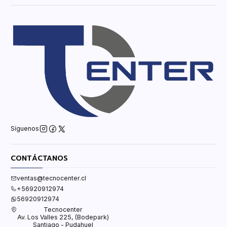
Síguenos
CONTÁCTANOS
ventas@tecnocenter.cl
+56920912974
56920912974
Tecnocenter
Av. Los Valles 225, (Bodepark)
Santiago - Pudahuel