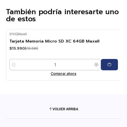
También podría interesarte uno
de estos
6745
|
Maxell
-20%
OFF
Tarjeta Memoria Micro SD XC 64GB Maxell
$15.990
$19.980
Cantidad
Comprar ahora
VOLVER ARRIBA