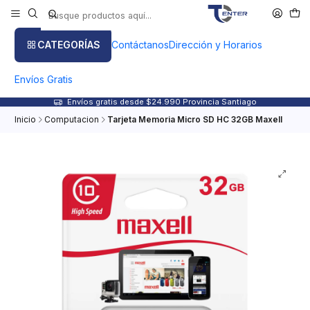
CATEGORÍAS
Contáctanos
Dirección y Horarios
Envíos Gratis
Envíos gratis desde $24.990 Provincia Santiago
Inicio
Computacion
Tarjeta Memoria Micro SD HC 32GB Maxell