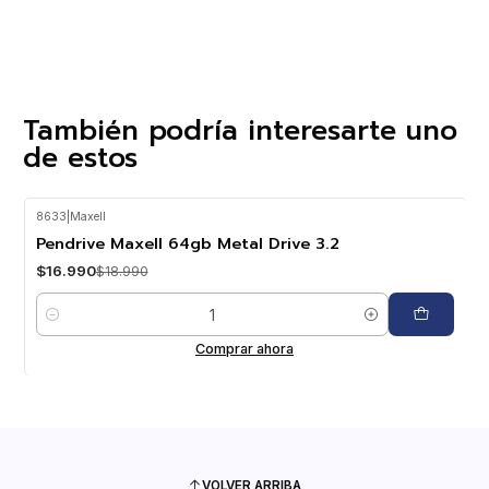
También podría interesarte uno
de estos
8633
|
Maxell
-11%
OFF
Pendrive Maxell 64gb Metal Drive 3.2
$16.990
$18.990
Cantidad
Comprar ahora
VOLVER ARRIBA