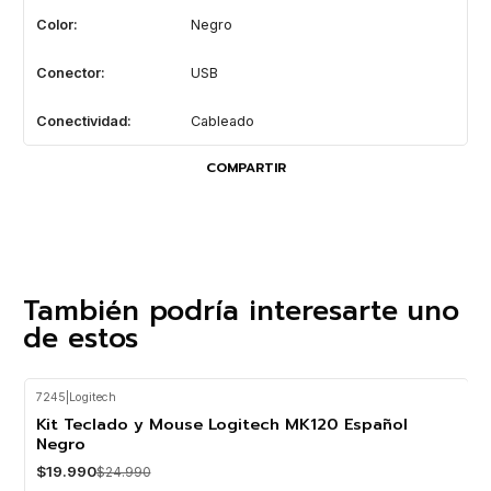
Color:
Negro
Conector:
USB
Conectividad:
Cableado
COMPARTIR
También podría interesarte uno
de estos
7245
|
Logitech
-20%
OFF
Kit Teclado y Mouse Logitech MK120 Español
Negro
$19.990
$24.990