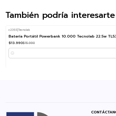
También podría interesarte
c2355
|
Tecnolab
-13%
OFF
Batería Portátil Powerbank 10.000 Tecnolab 22.5w TL
$13.990
$15.990
Cantidad
CONTÁCTAN