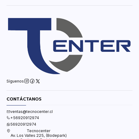
Síguenos
CONTÁCTANOS
ventas@tecnocenter.cl
+56920912974
56920912974
Tecnocenter
Av. Los Valles 225, (Bodepark)