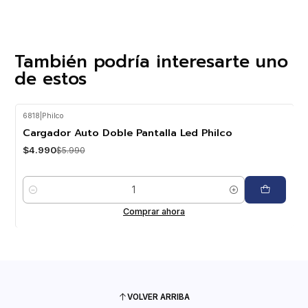
También podría interesarte uno
de estos
6818
|
Philco
-17%
OFF
Cargador Auto Doble Pantalla Led Philco
$4.990
$5.990
Cantidad
Comprar ahora
VOLVER ARRIBA