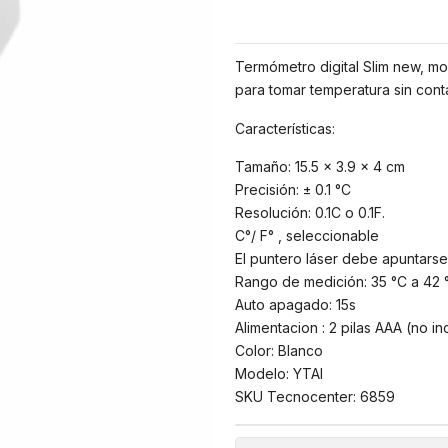
Termómetro digital Slim new, mod
para tomar temperatura sin conta
Características:
Tamaño: 15.5 x 3.9 x 4 cm
Precisión: ± 0.1 °C
Resolución: 0.1C o 0.1F.
C°/ F° , seleccionable
El puntero láser debe apuntarse
Rango de medición: 35 °C a 42 
Auto apagado: 15s
Alimentacion : 2 pilas AAA (no in
Color: Blanco
Modelo: YTAI
SKU Tecnocenter: 6859