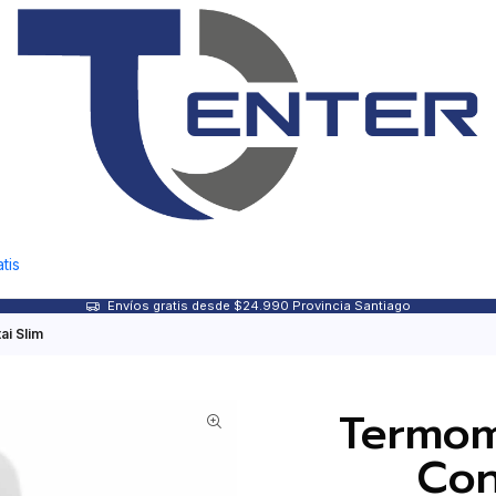
tis
Envíos gratis desde $24.990 Provincia Santiago
ai Slim
Termome
Con