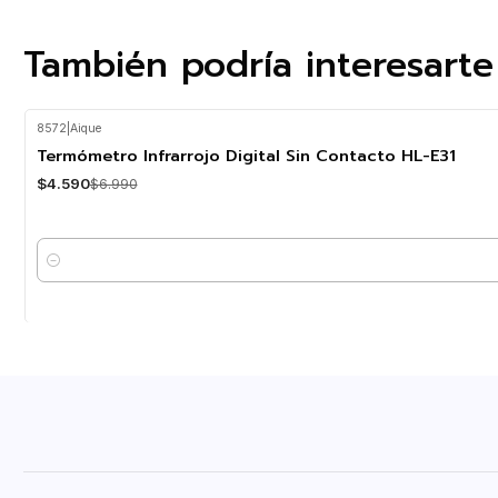
También podría interesarte
8572
|
Aique
-34%
OFF
Termómetro Infrarrojo Digital Sin Contacto HL-E31
$4.590
$6.990
Cantidad