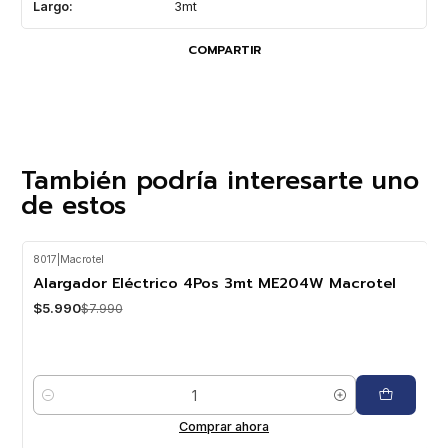
Largo:
3mt
COMPARTIR
También podría interesarte uno
de estos
8017
|
Macrotel
-25%
OFF
Alargador Eléctrico 4Pos 3mt ME204W Macrotel
$5.990
$7.990
Cantidad
Comprar ahora