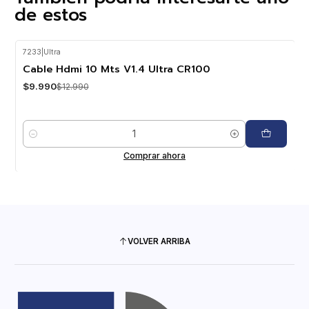
de estos
7233
|
Ultra
-23%
OFF
Cable Hdmi 10 Mts V1.4 Ultra CR100
$9.990
$12.990
Cantidad
Comprar ahora
VOLVER ARRIBA