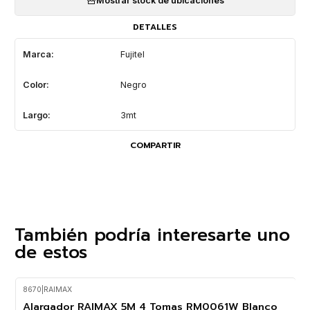
Mostrar stock de ubicaciones
DETALLES
Marca:
Fujitel
Color:
Negro
Largo:
3mt
COMPARTIR
También podría interesarte uno
de estos
8670
|
RAIMAX
-25%
OFF
Alargador RAIMAX 5M 4 Tomas RM0061W Blanco