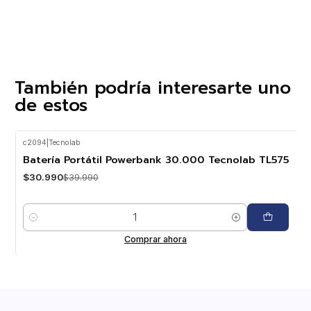
También podría interesarte uno
de estos
c2094
|
Tecnolab
-23%
OFF
Batería Portátil Powerbank 30.000 Tecnolab TL575
$30.990
$39.990
Cantidad
Comprar ahora