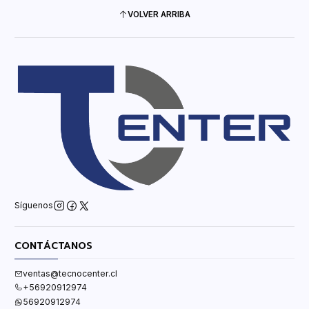
VOLVER ARRIBA
Síguenos
CONTÁCTANOS
ventas@tecnocenter.cl
+56920912974
56920912974