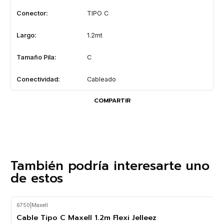
Conector:
TIPO C
Largo:
1.2mt
Tamaño Pila:
C
Conectividad:
Cableado
COMPARTIR
También podría interesarte uno
de estos
6750
|
Maxell
-29%
OFF
Cable Tipo C Maxell 1.2m Flexi Jelleez