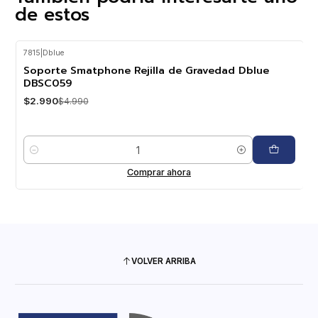
de estos
7815
|
Dblue
-40%
OFF
Soporte Smatphone Rejilla de Gravedad Dblue
DBSC059
$2.990
$4.990
Cantidad
Comprar ahora
VOLVER ARRIBA