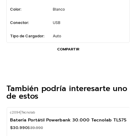
Color:
Blanco
Conector:
USB
Tipo de Cargador:
Auto
COMPARTIR
También podría interesarte uno
de estos
c2094
|
Tecnolab
-23%
OFF
Batería Portátil Powerbank 30.000 Tecnolab TL575
$30.990
$39.990