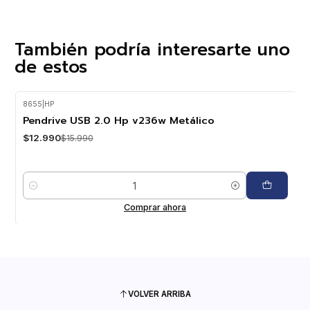
También podría interesarte uno
de estos
8655
|
HP
-19%
OFF
Pendrive USB 2.0 Hp v236w Metálico
$12.990
$15.990
Cantidad
Comprar ahora
VOLVER ARRIBA