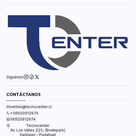
Síguenos
CONTÁCTANOS
ventas@tecnocenter.cl
+56920912974
56920912974
Tecnocenter
Av. Los Valles 225, (Bodepark)
Santiago - Pudahuel