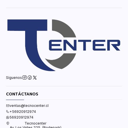
Síguenos
CONTÁCTANOS
ventas@tecnocenter.cl
+56920912974
56920912974
Tecnocenter
Av. Los Valles 225, (Bodepark)