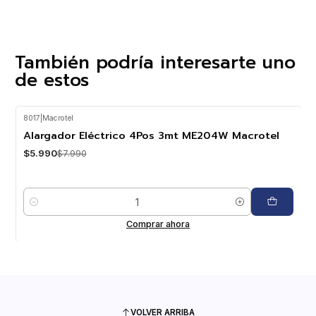
También podría interesarte uno
de estos
8017
|
Macrotel
-25%
OFF
Alargador Eléctrico 4Pos 3mt ME204W Macrotel
$5.990
$7.990
Cantidad
Comprar ahora
VOLVER ARRIBA