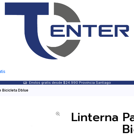
tis
Envíos gratis desde $24.990 Provincia Santiago
 Bicicleta Dblue
Linterna P
B