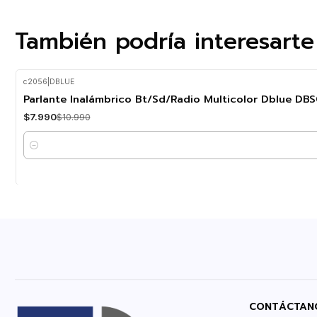
También podría interesarte
c2056
|
DBLUE
-27%
OFF
Parlante Inalámbrico Bt/Sd/Radio Multicolor Dblue D
$7.990
$10.990
Cantidad
CONTÁCTAN