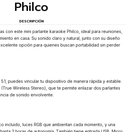
Philco
DESCRIPCIÓN
tas con este mini parlante karaoke Philco, ideal para reuniones,
iento en casa. Su sonido claro y natural, junto con su diseño
excelente opción para quienes buscan portabilidad sin perder
5.1, puedes vincular tu dispositivo de manera rápida y estable.
(True Wireless Stereo), que te permite enlazar dos parlantes
encia de sonido envolvente.
co incluido, luces RGB que ambientan cada momento, y una
hasta 2 horas de autonomía. También tiene entrada USB, Micro