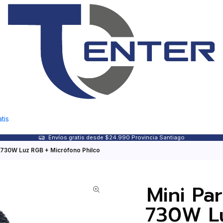
tis
Envíos gratis desde $24.990 Provincia Santiago
 730W Luz RGB + Micrófono Philco
Mini Pa
730W Lu