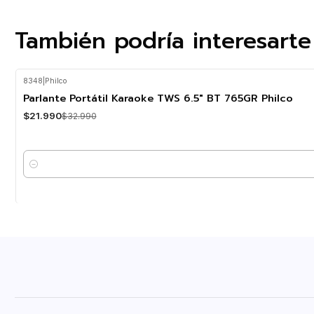
También podría interesarte
8348
|
Philco
-33%
OFF
Parlante Portátil Karaoke TWS 6.5" BT 765GR Philco
$21.990
$32.990
Cantidad