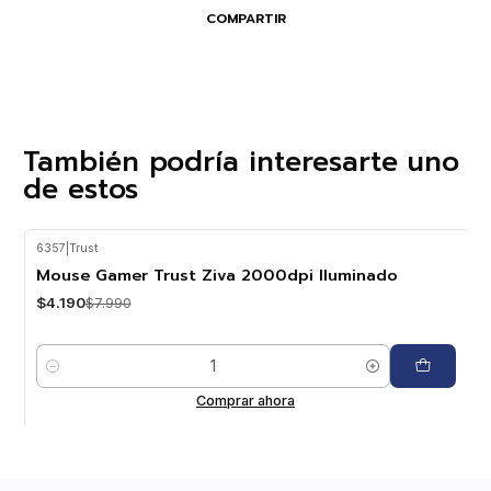
COMPARTIR
También podría interesarte uno
de estos
6357
|
Trust
-48%
OFF
Mouse Gamer Trust Ziva 2000dpi Iluminado
$4.190
$7.990
Cantidad
Comprar ahora