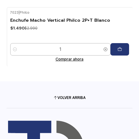
7023
|
Philco
-50%
OFF
Enchufe Macho Vertical Philco 2P+T Blanco
$1.490
$2.990
Cantidad
Comprar ahora
VOLVER ARRIBA