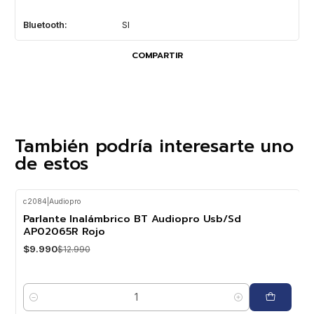
Bluetooth:
SI
COMPARTIR
También podría interesarte uno
de estos
c2084
|
Audiopro
-23%
OFF
Parlante Inalámbrico BT Audiopro Usb/Sd
AP02065R Rojo
$9.990
$12.990
Cantidad