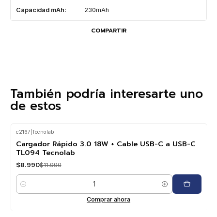
Capacidad mAh:
230mAh
COMPARTIR
También podría interesarte uno
de estos
c2167
|
Tecnolab
-25%
OFF
Cargador Rápido 3.0 18W + Cable USB-C a USB-C
TL094 Tecnolab
$8.990
$11.990
Cantidad
Comprar ahora