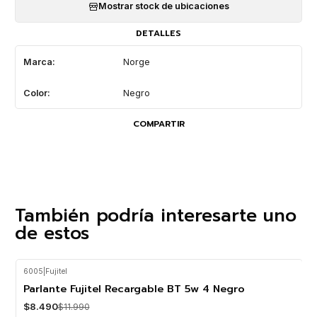
Mostrar stock de ubicaciones
DETALLES
Marca:
Norge
Color:
Negro
COMPARTIR
También podría interesarte uno
de estos
6005
|
Fujitel
-29%
OFF
Parlante Fujitel Recargable BT 5w 4 Negro
$8.490
$11.990