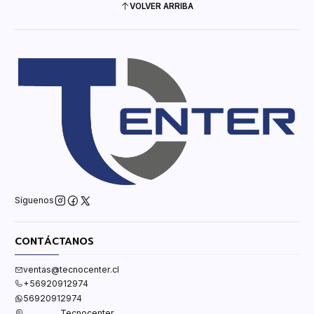
VOLVER ARRIBA
Síguenos
CONTÁCTANOS
ventas@tecnocenter.cl
+56920912974
56920912974
Tecnocenter