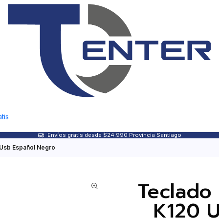
tis
Envíos gratis desde $24.990 Provincia Santiago
 Usb Español Negro
Teclado
K120 U