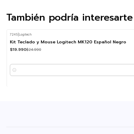
También podría interesarte
7245
|
Logitech
-20%
OFF
Kit Teclado y Mouse Logitech MK120 Español Negro
$19.990
$24.990
Cantidad