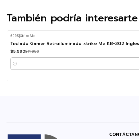
También podría interesarte
6095
|
Xtrike Me
-50%
OFF
Teclado Gamer Retroiluminado xtrike Me KB-302 Ingle
$5.990
$11.990
Cantidad
CONTÁCTAN