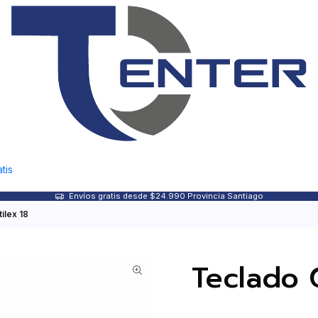
tis
Envíos gratis desde $24.990 Provincia Santiago
ilex 18
Teclado 