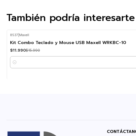
También podría interesarte
8537
|
Maxell
-25%
OFF
Kit Combo Teclado y Mouse USB Maxell WRKBC-10
$11.990
$15.990
Cantidad
CONTÁCTAN