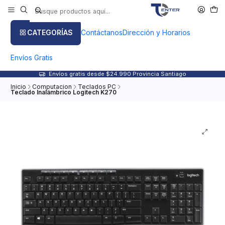
CATEGORÍAS
Contáctanos
Dirección y Horarios
Envíos Gratis
Envíos gratis desde $24.990 Provincia Santiago
Inicio
Computacion
Teclados PC
Teclado Inalámbrico Logitech K270