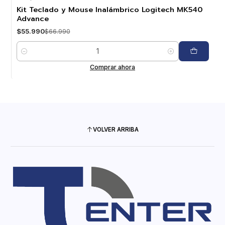
-16%
OFF
Kit Teclado y Mouse Inalámbrico Logitech MK540
Advance
$55.990
$66.990
Cantidad
Comprar ahora
VOLVER ARRIBA