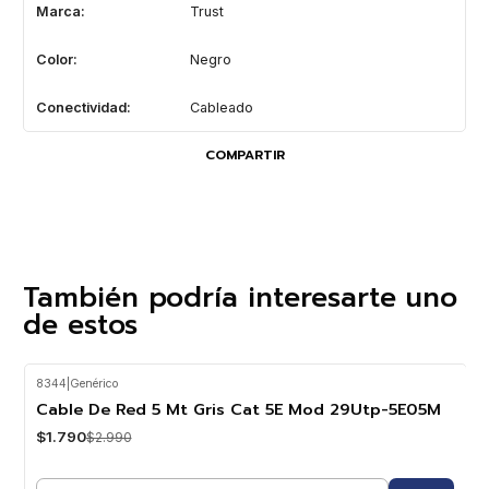
Marca:
Trust
Color:
Negro
Conectividad:
Cableado
COMPARTIR
También podría interesarte uno
de estos
8344
|
Genérico
-40%
OFF
Cable De Red 5 Mt Gris Cat 5E Mod 29Utp-5E05M
$1.790
$2.990