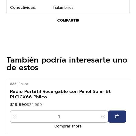
Conectividad:
Inalambrica
COMPARTIR
También podría interesarte uno
de estos
8381
|
Philco
-24%
OFF
Radio Portátil Recargable con Panel Solar Bt
PLCICX66 Philco
$18.990
$24.990
Cantidad
Comprar ahora