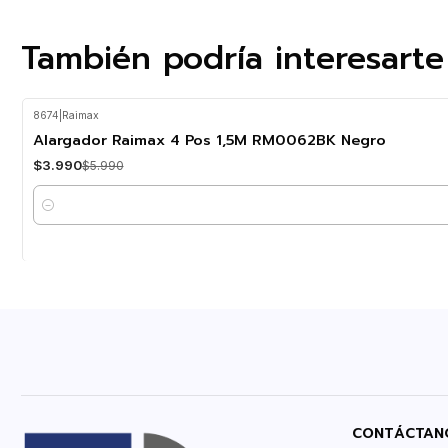
También podría interesarte
8674
|
Raimax
-33%
OFF
Alargador Raimax 4 Pos 1,5M RM0062BK Negro
$3.990
$5.990
Cantidad
CONTÁCTAN