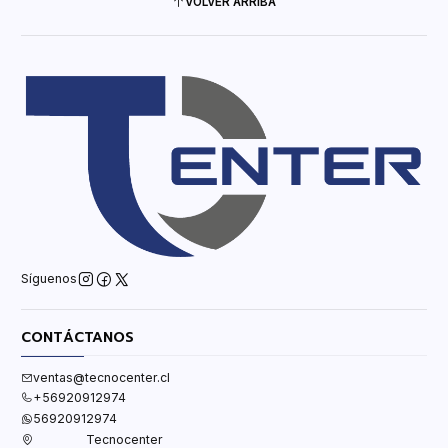
VOLVER ARRIBA
Síguenos
CONTÁCTANOS
ventas@tecnocenter.cl
+56920912974
56920912974
Tecnocenter