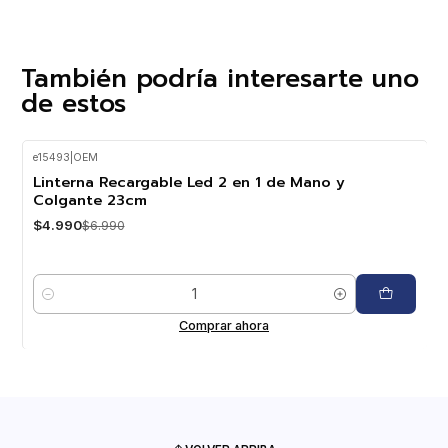
También podría interesarte uno
de estos
e15493
|
OEM
-29%
OFF
Linterna Recargable Led 2 en 1 de Mano y
Colgante 23cm
$4.990
$6.990
Cantidad
Comprar ahora