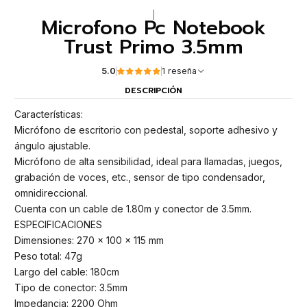
|
Microfono Pc Notebook
Trust Primo 3.5mm
5.0
1 reseña
DESCRIPCIÓN
Características:
Micrófono de escritorio con pedestal, soporte adhesivo y
ángulo ajustable.
Micrófono de alta sensibilidad, ideal para llamadas, juegos,
grabación de voces, etc., sensor de tipo condensador,
omnidireccional.
Cuenta con un cable de 1.80m y conector de 3.5mm.
ESPECIFICACIONES
Dimensiones: 270 x 100 x 115 mm
Peso total: 47g
Largo del cable: 180cm
Tipo de conector: 3.5mm
Impedancia: 2200 Ohm