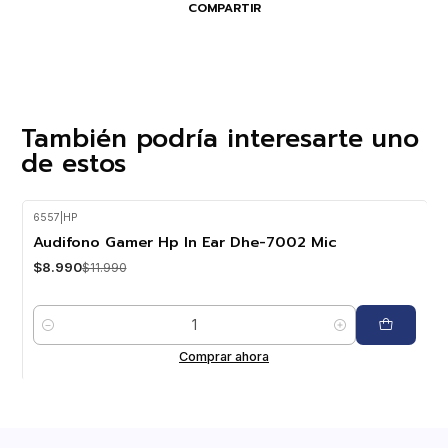
COMPARTIR
También podría interesarte uno
de estos
6557
|
HP
-25%
OFF
Audifono Gamer Hp In Ear Dhe-7002 Mic
$8.990
$11.990
Cantidad
Comprar ahora