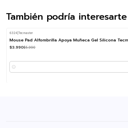
También podría interesarte
6324
|
Tecmaster
-33%
OFF
Mouse Pad Alfombrilla Apoya Muñeca Gel Silicona Tec
$3.990
$5.990
Cantidad