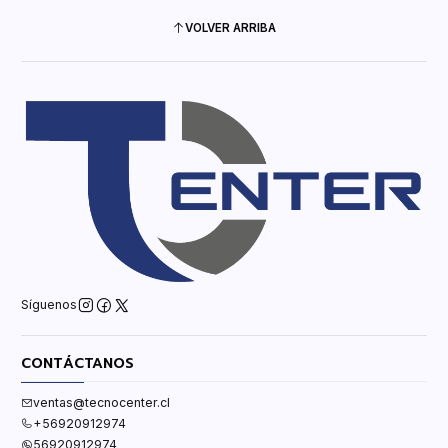
VOLVER ARRIBA
Síguenos
CONTÁCTANOS
ventas@tecnocenter.cl
+56920912974
56920912974