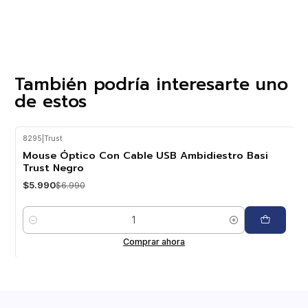
También podría interesarte uno
de estos
8295
|
Trust
-14%
OFF
Mouse Óptico Con Cable USB Ambidiestro Basi
Trust Negro
$5.990
$6.990
Cantidad
Comprar ahora