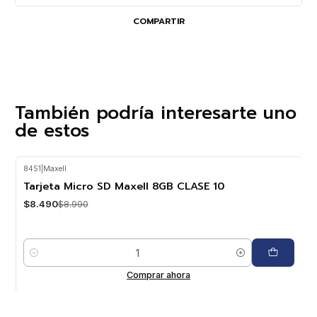
COMPARTIR
También podría interesarte uno
de estos
8451
|
Maxell
-6%
OFF
Tarjeta Micro SD Maxell 8GB CLASE 10
$8.490
$8.990
Cantidad
Comprar ahora